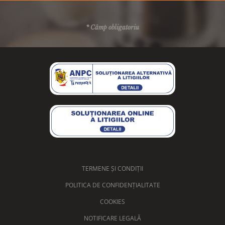
* Câmp obligatoriu
TERMENE ȘI CONDIȚII
POLITICA DE CONFIDENȚIALITATE
COOKIES
NOTIFICARE LEGALĂ