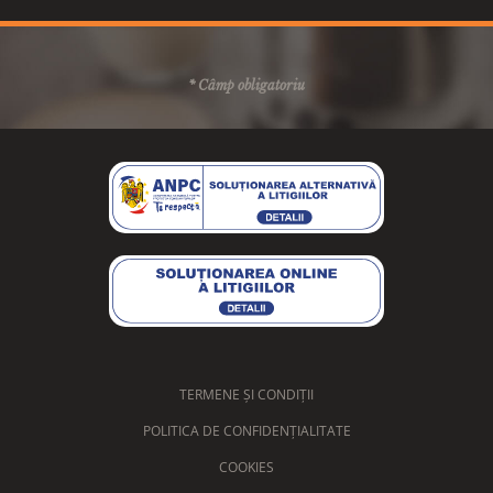
* Câmp obligatoriu
TERMENE ȘI CONDIȚII
POLITICA DE CONFIDENȚIALITATE
COOKIES