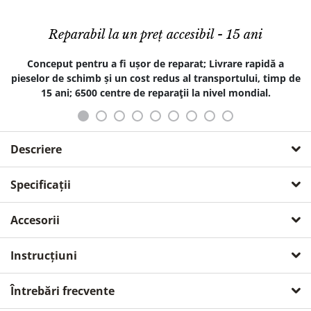
Reparabil la un preț accesibil - 15 ani
Conceput pentru a fi ușor de reparat; Livrare rapidă a
pieselor de schimb și un cost redus al transportului, timp de
15 ani; 6500 centre de reparaţii la nivel mondial.
Descriere
Espressorul automat Krups Intuition
Specificații
Experience+: Descoperă o experiență
nelimitată a cafelei cu un aparat silențios
globale
Accesorii
Obține cu ușurință băuturi pe bază de cafea de înaltă
aparat cu afisaj (ecran)
Instrucțiuni
calitate datorită espressorului automat Krups
KIT DE CURĂȚARE PENTRU ESPRESSOARE CU RĂȘNIȚĂ
Intuition Experience+.
indicator led
Întrebări frecvente
Ecranul tactil color și indicatorii luminoși te vor ghida printr-
putere
1550