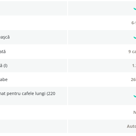
6
ceaşcă
zată
9 c
 (l)
oabe
2
au