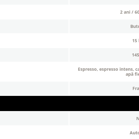
2 ani / 6
bu
15
14
espresso, espresso intens, cafea, cafea lungă, cappuccino,
apă fi
fr
au