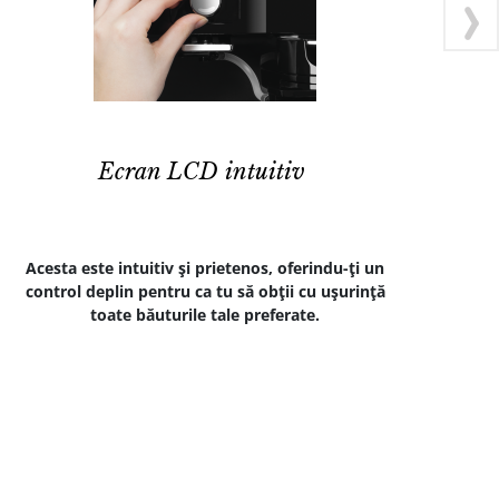
Ecran LCD intuitiv
Acesta este intuitiv şi prietenos, oferindu-ţi un
Savur
control deplin pentru ca tu să obţii cu uşurinţă
cu no
toate băuturile tale preferate.
mult