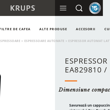
FILTRE DE CAFEA
ALTE PRODUSE
ACCESORII
CU
OMATE
RÂȘNIȚE DE CAFEA
ESPRESSOARE
>
ESPRESSOARE AUTOMATE
>
ESPRESSOR AUTOMAT LAT
NUALE
APSULE
ESPRESSOR
EA829810 /
Dimensiune compact
Savurează un cappuccino