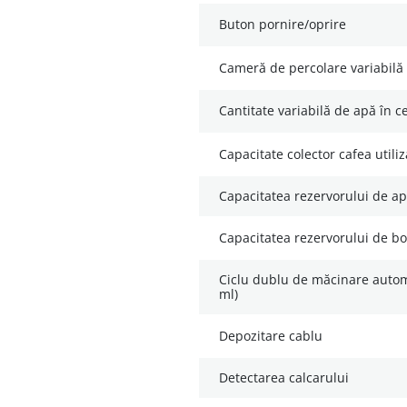
buton pornire/oprire
cameră de percolare variabilă
cantitate variabilă de apă în 
capacitate colector cafea utili
capacitatea rezervorului de apă
capacitatea rezervorului de b
ciclu dublu de măcinare automat pentru cafele lungi (220
ml)
depozitare cablu
detectarea calcarului