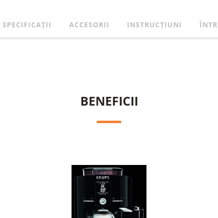
SPECIFICAȚII
ACCESORII
INSTRUCȚIUNI
ÎNTR
BENEFICII