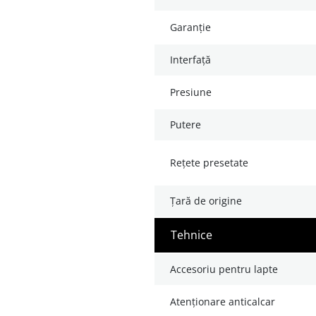
garanție
interfață
presiune
putere
rețete presetate
țară de origine
tehnice
accesoriu pentru lapte
atenționare anticalcar