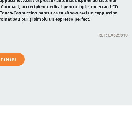
appuccino. Acest espressor automat dispune de Sistemul
Compact, un recipient dedicat pentru lapte, un ecran LCD
e-Touch-Cappuccino pentru ca tu să savurezi un cappuccino
aromat sau pur și simplu un espresso perfect.
REF: EA829810
RTENERI