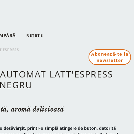
MPĂRĂ
REȚETE
T'ESPRESS
Abonează-te la
newsletter
 AUTOMAT LATT'ESPRESS
 NEGRU
ă, aromă delicioasă
 desăvârșit, printr-o simplă atingere de buton, datorită