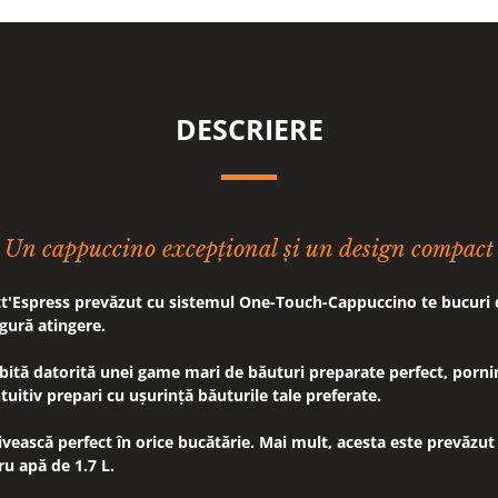
DESCRIERE
Un cappuccino excepțional și un design compact
t'Espress prevăzut cu sistemul One-Touch-Cappuccino te bucuri
gură atingere.
bită datorită unei game mari de băuturi preparate perfect, pornin
uitiv prepari cu ușurință băuturile tale preferate.
ivească perfect în orice bucătărie. Mai mult, acesta este prevăzut
u apă de 1.7 L.