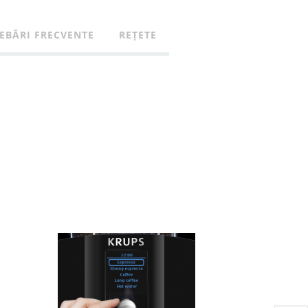
EBĂRI FRECVENTE
REȚETE