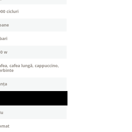
000 cicluri
toane
 bari
50 w
erbinte
anța
nu
tomat