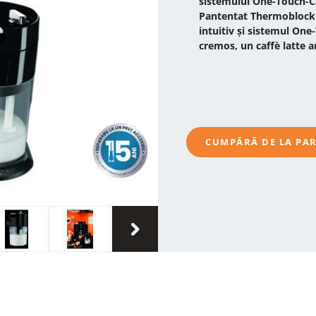
sistemului One-Touch-C
Pantentat Thermoblock 
intuitiv și sistemul On
cremos, un caffè latte 
CUMPĂRĂ DE LA PA
›