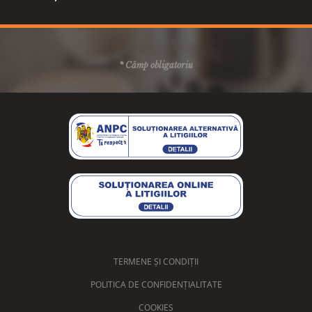
* Câmp obligatoriu
TERMENE ȘI CONDIȚII
POLITICA DE CONFIDENȚIALITATE
COOKIES