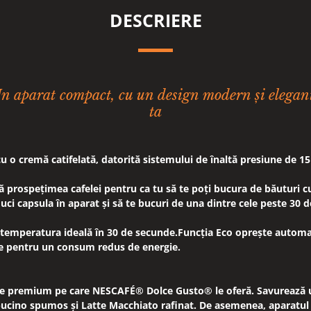
DESCRIERE
n aparat compact, cu un design modern și elegant
ta
u o cremă catifelată, datorită sistemului de înaltă presiune de 15
ză prospețimea cafelei pentru ca tu să te poți bucura de băuturi 
duci capsula în aparat și să te bucuri de una dintre cele peste 30 d
e temperatura ideală în 30 de secunde.Funcția Eco oprește autom
e pentru un consum redus de energie.
ete premium pe care NESCAFÉ® Dolce Gusto® le oferă. Savurează u
cino spumos și Latte Macchiato rafinat. De asemenea, aparatul o