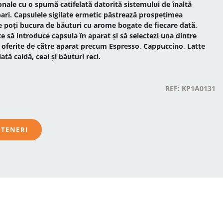
nale cu o spumă catifelată datorită sistemului de înaltă
bari. Capsulele sigilate ermetic păstrează prospețimea
te poți bucura de băuturi cu arome bogate de fiecare dată.
te să introduce capsula în aparat și să selectezi una dintre
i oferite de către aparat precum Espresso, Cappuccino, Latte
ată caldă, ceai și băuturi reci.
REF: KP1A0131
RTENERI