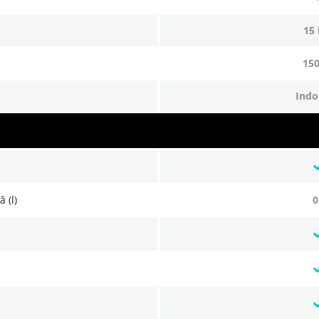
15
15
indo
 (l)