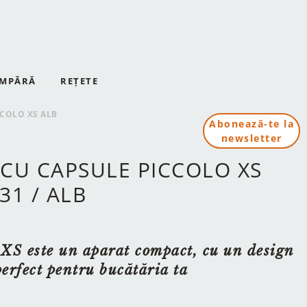
MPĂRĂ
REȚETE
CCOLO XS ALB
Abonează-te la
newsletter
CU CAPSULE PICCOLO XS
31 / ALB
 XS este un aparat compact, cu un design
perfect pentru bucătăria ta