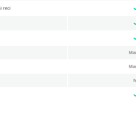
i reci
m
m