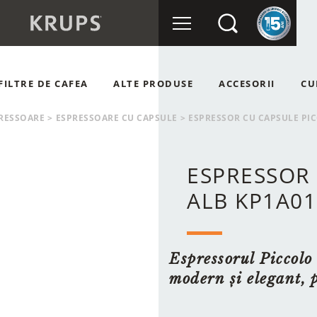
FILTRE DE CAFEA
ALTE PRODUSE
ACCESORII
CU
OMATE
RÂȘNIȚE DE CAFEA
RESSOARE
>
ESPRESSOARE CU CAPSULE
>
ESPRESSOR CU CAPSULE PI
NUALE
APSULE
ESPRESSOR 
ALB KP1A01
Espressorul Piccolo
modern și elegant, 