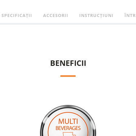
SPECIFICAȚII
ACCESORII
INSTRUCȚIUNI
ÎNTR
BENEFICII