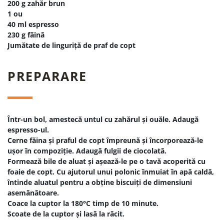
200 g zahăr brun
1 ou
40 ml espresso
230 g făină
Jumătate de linguriță de praf de copt
PREPARARE
Într-un bol, amestecă untul cu zahărul și ouăle. Adaugă
espresso-ul.
Cerne făina și praful de copt împreună și încorporează-le
ușor în compoziție. Adaugă fulgii de ciocolată.
Formează bile de aluat și așează-le pe o tavă acoperită cu
foaie de copt. Cu ajutorul unui polonic înmuiat în apă caldă,
întinde aluatul pentru a obține biscuiți de dimensiuni
asemănătoare.
Coace la cuptor la 180°C timp de 10 minute.
Scoate de la cuptor și lasă la răcit.