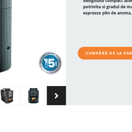
designului compact aces
potrivita si gradul de m
espresso plin de aroma, 
CUMPĂRĂ DE LA PA
›