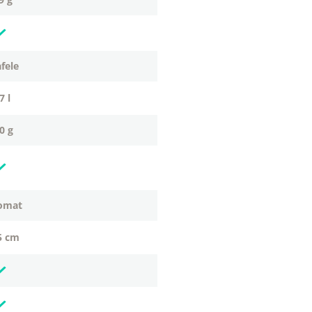
afele
1.7 l
60 g
tomat
.5 cm