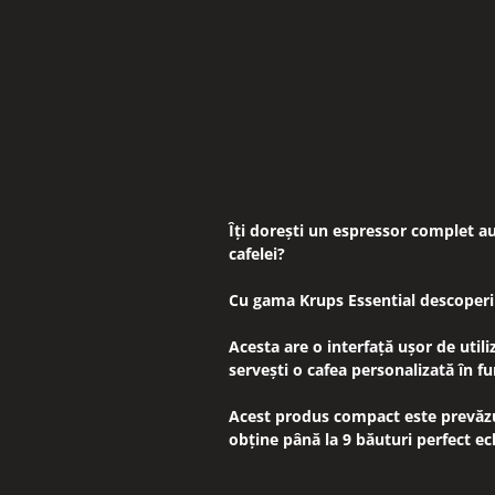
Îți dorești un espressor complet a
cafelei?
Cu gama Krups Essential descoperi u
Acesta are o interfață ușor de utili
servești o cafea personalizată în fu
Acest produs compact este prevăzut
obține până la 9 băuturi perfect ec