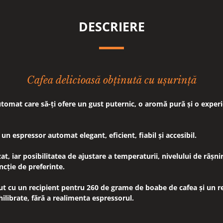
DESCRIERE
Cafea delicioasă obținută cu ușurință
utomat care să-ți ofere un gust puternic, o aromă pură și o expe
n espressor automat elegant, eficient, fiabil și accesibil.
zat, iar posibilitatea de ajustare a temperaturii, nivelului de râșn
ncție de preferinte.
 cu un recipient pentru 260 de grame de boabe de cafea și un re
hilibrate, fără a realimenta espressorul.