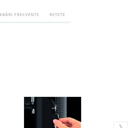
EBĂRI FRECVENTE
REȚETE