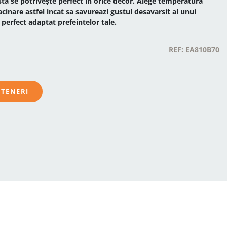
ta se potrivește perfect în orice decor. Alege temperatura
acinare astfel incat sa savureazi gustul desavarsit al unui
perfect adaptat prefeintelor tale.
REF: EA810B70
RTENERI