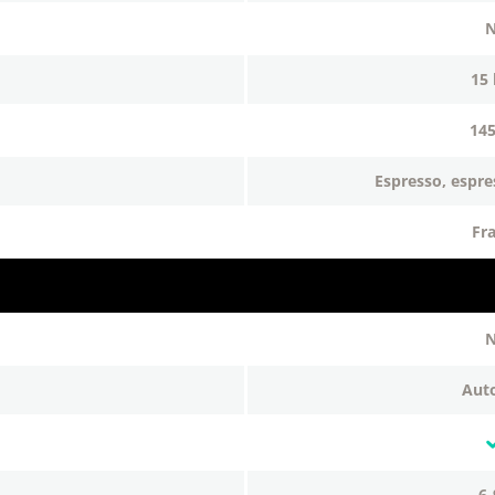
15
14
espresso, espre
fr
au
6