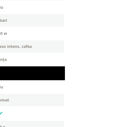
nu
 bari
50 w
sso intens, cafea
anța
nu
tomat
-9 g