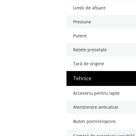
limbi de afișare
presiune
putere
rețete presetate
țară de origine
tehnice
accesoriu pentru lapte
atenționare anticalcar
buton pornire/oprire
cameră de percolare variabilă