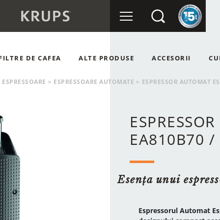
FILTRE DE CAFEA
ALTE PRODUSE
ACCESORII
CU
OMATE
RÂȘNIȚE DE CAFEA
ESPRESSOARE
>
ESPRESSOARE AUTOMATE
>
ESPRESSOR AUTOMAT ES
NUALE
APSULE
ESPRESSOR
EA810B70 
Esența unui espresso
Espressorul Automat Esse