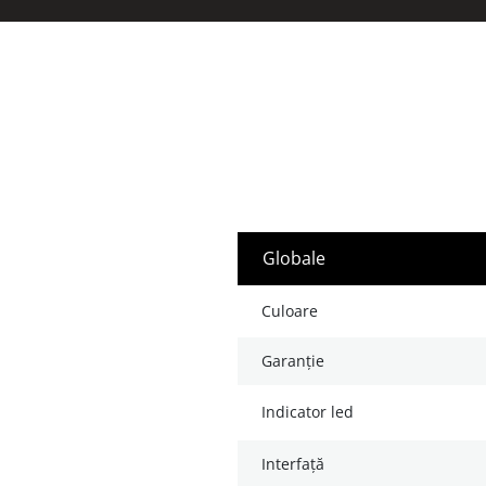
globale
culoare
garanție
indicator led
interfață