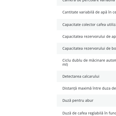
cantitate variabilă de apă în 
capacitate colector cafea utili
capacitatea rezervorului de apă
capacitatea rezervorului de b
ciclu dublu de măcinare automat pentru cafele lungi (220
ml)
detectarea calcarului
distanță maximă între duza de 
duză pentru abur
duză de cafea reglabilă în func