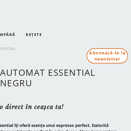
MPĂRĂ
REȚETE
SENTIAL
Abonează-te la
newsletter
 AUTOMAT ESSENTIAL
/ NEGRU
 direct în ceașca ta!
ntial îți oferă esența unui espresso perfect. Datorită