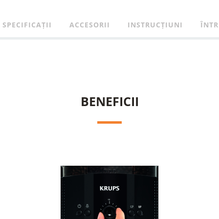
SPECIFICAȚII
ACCESORII
INSTRUCȚIUNI
ÎNTR
BENEFICII