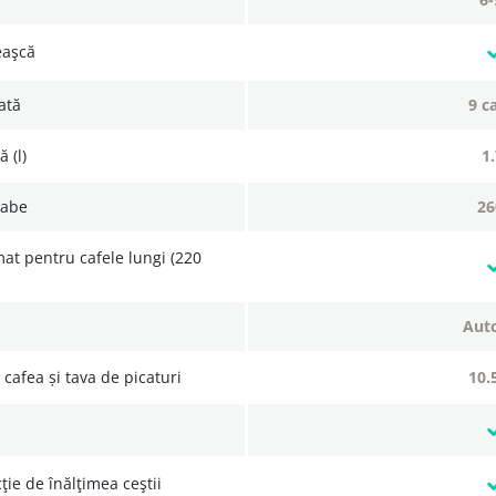
ceaşcă
zată
9 c
 (l)
oabe
2
au
cafea și tava de picaturi
10
ţie de înălţimea ceştii