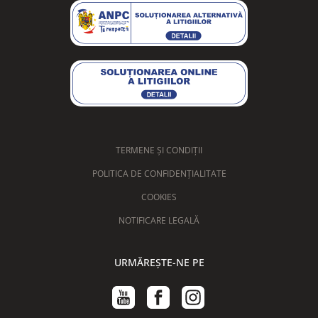
duză de cafea reglabilă în
funcţie de înălţimea ceştii
funcție de abur
funcție de apă fierbinte
nu
funcție eco
nu
funcție one touch cappuccino
TERMENE ȘI CONDIȚII
kit de întâmpinare
nu
POLITICA DE CONFIDENȚIALITATE
număr de trepte de
3
COOKIES
temperatură
NOTIFICARE LEGALĂ
numărul de cafele cu lapte
1
preparate simultan, cicluri
URMĂREȘTE-NE PE
numărul de cafele negre
2
preparate simultan, cicluri
oprire automată
programabilă