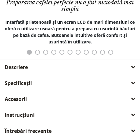
Prepararea cafelei perfecte nu a fost niciodată mai
simplă
Interfață prietenoasă și un ecran LCD de mari dimensiuni ce
oferă o utilizare ușoară pentru a prepara cu ușurință băuturi
pe bază de cafea. Butoanele intuitive oferă confort și
ușurință în utilizare.
Descriere
Espressorul automat Krups Arabica
Specificații
Latte: Ușor de utilizat pentru momente
perfecte
globale
Accesorii
Espressorul automat Krups Arabica Latte oferă cea mai
aparat cu afisaj (ecran)
nu
Instrucțiuni
ușoară modalitate de a te bucura de o cafea perfectă, plică
KIT DE CURĂȚARE PENTRU ESPRESSOARE CU RĂȘNIȚĂ
de savoare și aromă chiar în confortul locuinței tale.
culoare
negru
Întrebări frecvente
garanție
2 ani / 6000 cicluri
Acesta dispune de o interfață ușor de utilizat pentru a