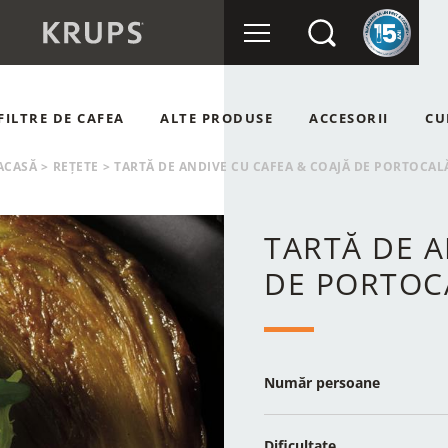
FILTRE DE CAFEA
ALTE PRODUSE
ACCESORII
CU
OMATE
RÂȘNIȚE DE CAFEA
ACASĂ
>
REȚETE
>
TARTĂ DE ANDIVE CU CAFEA & COAJĂ DE PORTOCAL
NUALE
APSULE
TARTĂ DE A
DE PORTOC
Număr persoane
Dificultate