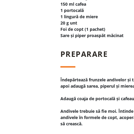
150 ml cafea
1 portocală
1 lingură de miere
20 g unt
Foi de copt (1 pachet)
Sare și piper proaspăt măcinat
PREPARARE
Îndepărtează frunzele andivelor și t
apoi adaugă sarea, piperul și mierea,
Adaugă coaja de portocală și cafeaua
Andivele trebuie să fie moi. Întinde
andivele în formele de copt, acoperă
să crească.