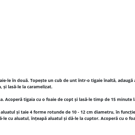
aie-le în două. Topește un cub de unt într-o tigaie înaltă, adaugă a
 și lasă-le la caramelizat.
. Acoperă tigaia cu o foaie de copt și lasă-le timp de 15 minute l
 aluatul și taie 4 forme rotunde de 10 - 12 cm diametru, în funcț
-le cu aluatul, înțeapă aluatul și dă-le la cuptor. Acoperă cu o fo