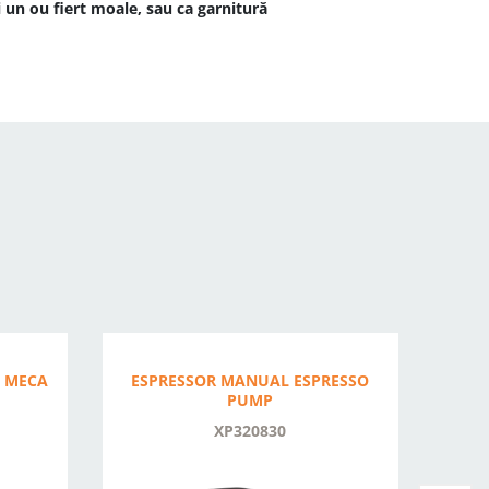
 un ou fiert moale, sau ca garnitură
I MECA
ESPRESSOR MANUAL ESPRESSO
ESP
PUMP
XP320830