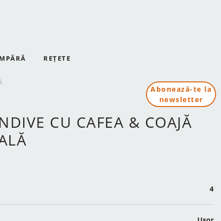
MPĂRĂ
REȚETE
Ă
Abonează-te la
newsletter
NDIVE CU CAFEA & COAJĂ
ALĂ
4
Ușor