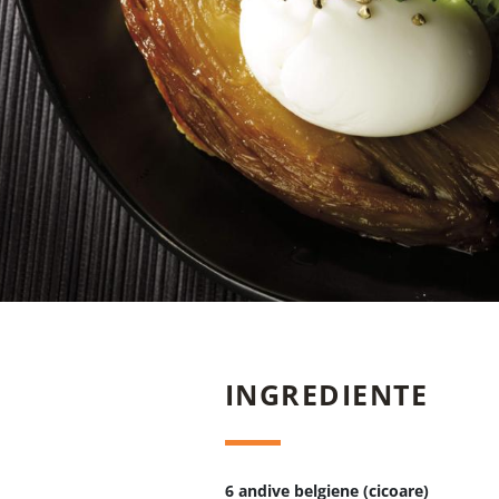
INGREDIENTE
6 andive belgiene (cicoare)