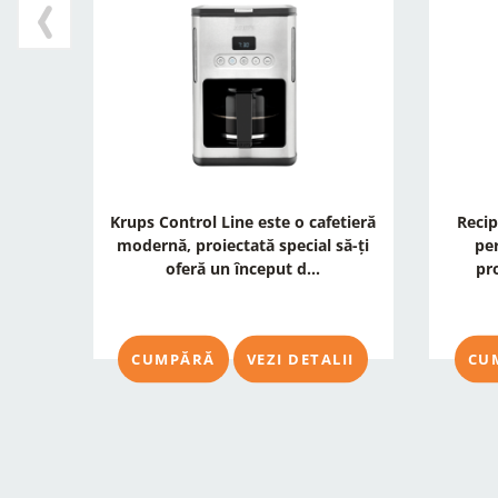
Krups Control Line este o cafetieră
Recip
modernă, proiectată special să-ți
per
oferă un început d...
pr
CUMPĂRĂ
VEZI DETALII
CU