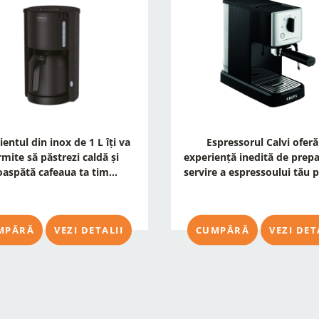
ientul din inox de 1 L îți va
Espressorul Calvi oferă
mite să păstrezi caldă și
experiență inedită de prepa
oaspătă cafeaua ta tim...
servire a espressoului tău pr
MPĂRĂ
VEZI DETALII
CUMPĂRĂ
VEZI DET