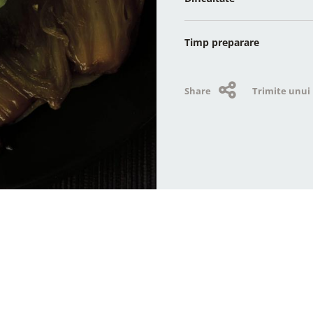
Timp preparare
Share
Trimite unui