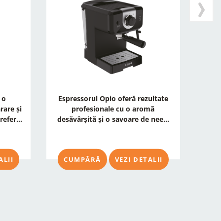
 o
Espressorul Opio oferă rezultate
Cu m
rare și
profesionale cu o aromă
cele
efer...
desăvârșită și o savoare de nee...
ALII
CUMPĂRĂ
VEZI DETALII
C