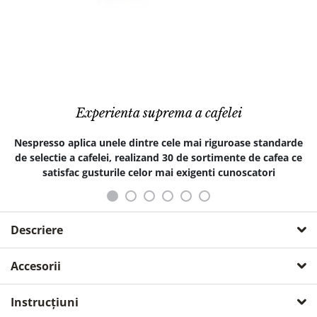
Experienta suprema a cafelei
Nespresso aplica unele dintre cele mai riguroase standarde
de selectie a cafelei, realizand 30 de sortimente de cafea ce
satisfac gusturile celor mai exigenti cunoscatori
Descriere
De ce sa alegi Nespresso?
Accesorii
EXPERIENTA SUPREMA A CAFELEI.
Momentan nu avem accesorii pentru acest produs.
Instrucțiuni