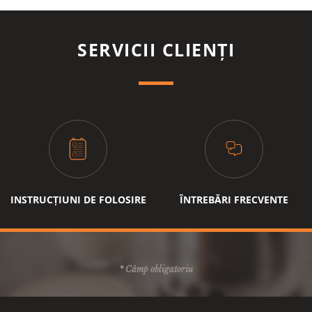
ceas, iar zatul de cafea este folosit ca ingrasamant pentru
plantatiile de orez si poate fi transformat in energie
regenerabila, cum ar fi biocombustibilul pentru autobuze.
SERVICII CLIENȚI
Nespresso implementeaza mereu propria infrastructura de
reciclare in tarile in care este prezent, pentru a se asigura de
buna functionare a tuturor proceselor si in privinta acestor
aspecte, din ce in ce mai importante. In Romania, colectarea
capsulelor de cafea Nespresso poate fi efectuata incepand
din luna februarie 2018, iar mai multe detalii se pot obtine
prin intermediul Clubului Nespresso.
INSTRUCȚIUNI DE FOLOSIRE
ÎNTREBĂRI FRECVENTE
* Câmp obligatoriu